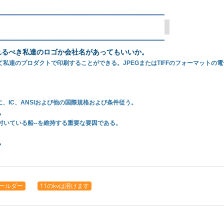
れるべき私達のロゴか会社名があってもいいか。
私達のプロダクトで印刷することができる。JPEGまたはTIFFのフォーマットの
、IC、ANSIおよび他の国際規格および条件従う。
。
付いている船--を維持する重要な要因である。
。
ールダー
11のkvは溶けます