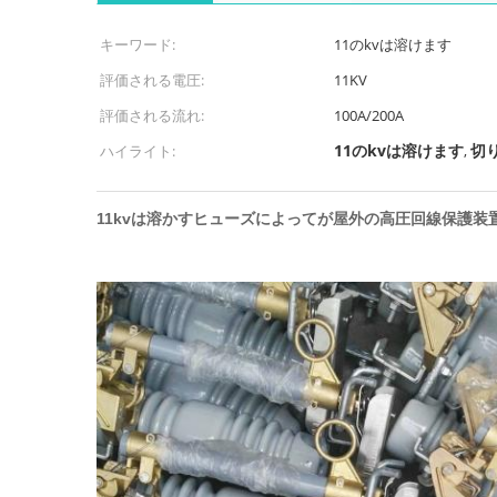
キーワード:
11のkvは溶けます
評価される電圧:
11KV
評価される流れ:
100A/200A
11のkvは溶けます
切
ハイライト:
,
11kvは溶かすヒューズによってが屋外の高圧回線保護