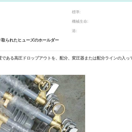
標準:
機械生命:
港:
り取られたヒューズのホールダー
装置である高圧ドロップアウトを、配分、変圧器または配分ラインの入っ