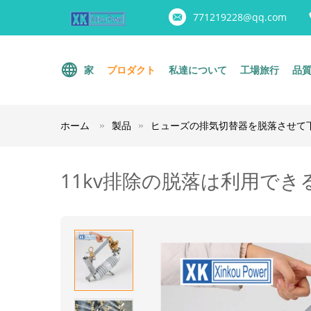
771219228@qq.com
家
プロダクト
私達について
工場旅行
品
ホーム
製品
ヒューズの排気切替器を脱落させて
11kv排除の脱落は利用でき