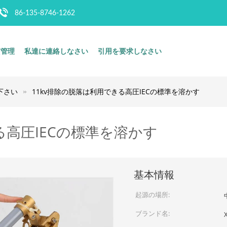
86-135-8746-1262
質管理
私達に連絡しなさい
引用を要求しなさい
下さい
11kv排除の脱落は利用できる高圧IECの標準を溶かす
る高圧IECの標準を溶かす
基本情報
起源の場所:
ブランド名: