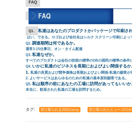
FAQ
私達はあなたのプロダクトかパッケージで印刷さ
Q1.
はい、できる。ロゴおよび会社名はシルク スクリーン印刷によって
調達期間は何であるか。
Q2.
通常3-15仕事日、オン・タイム配達
私達なぜか。
Q3.
すべてのプロダクトは会社の技術の標準のGBの国民の標準の条件に
いかに私達のビジネスを長期におよびよい関係するか
Q4.
1.
私達の良質および競争価格は長期およびよい関係-私達の顧客が
2. よいサービスはあらゆるのための私達の基本原則顧客である。
私は順序の前にあなたの工場に訪問があってもいいか
Q5.
本当に、歓迎された私達の工場を訪問するため。
タグ:
切り取られる300のamp
切り取られたヒューズのホ