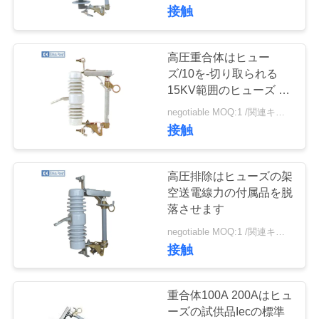
達
落させます
接触
に
つ
高圧重合体はヒュー
9
ズ/10を-切り取られる
い
33kvはヒューズを
15KV範囲のヒューズ リ
ンク脱落させます
て
negotiable MOQ:1 /関連キーワード
脱落させます
接触
工
高圧排除はヒューズの架
場
空送電線力の付属品を脱
落させます
13
旅
negotiable MOQ:1 /関連キーワード
排除はヒューズを
行
接触
脱落させます
品
重合体100A 200Aはヒュ
ーズの試供品Iecの標準