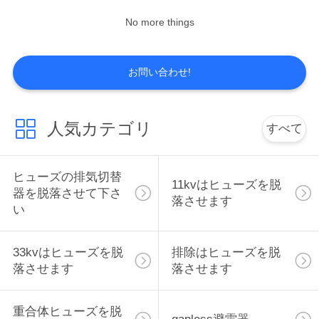
い
No more things
12
引
お問い合わせ!
酸化亜鉛の避雷器
用
人気カテゴリ
を
すべて
要
ヒューズの排気切替
求
11kvはヒューズを脱
25
器を脱落させて下さ
落させます
い
高圧サージの防止装
し
な
置
33kvはヒューズを脱
排除はヒューズを脱
落させます
落させます
さ
い
重合体ヒューズを脱