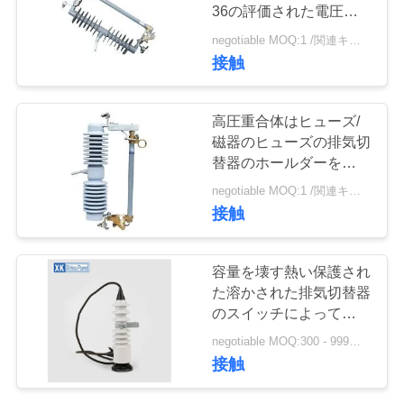
質
36の評価された電圧を
脱落させます
管
negotiable MOQ:1 /関連キーワード
7
接触
理
重合体ヒューズを脱
高圧重合体はヒューズ/
落させて下さい
私
磁器のヒューズの排気切
替器のホールダーを脱落
達
させます
negotiable MOQ:1 /関連キーワード
に
接触
連
21
容量を壊す熱い保護され
絡
た溶かされた排気切替器
gapless避雷器
のスイッチによって囲ま
し
れているタイプ ヒュー
negotiable MOQ:300 - 999部分
ズの最高
な
接触
さ