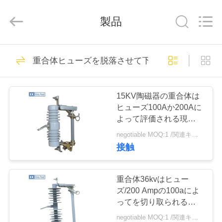
Copyright
©
2020
製品
-
2026
ZHEJIANG
XINKOU
POWER
家
37
EQUIPMENT
CO.,LTD.
重合体ヒューズを脱落させて下さい
ヒューズの排気切替
All
Rights
Reserved.
Developed
プ
by
器を脱落させて下
ECER
15KV陶磁器の重合体は
ロ
ヒューズ100Aか200Aに
さい
よって評価される現在の
ダ
任意を脱落させます
negotiable MOQ:1 /関連キーワード
ク
接触
15
ト
11kvはヒューズを
重合体36kvはヒュー
ズ/200 Ampの100aによ
脱落させます
私
ってを切り取られるヒュ
ーズGB1208 2006年脱
negotiable MOQ:1 /関連キーワード