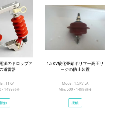
電源のドロップア
1.5KV酸化亜鉛ポリマー高圧サ
の避雷器
ージの防止装置
el: 11KV
Model: 1.5KV LA
00 - 1499部分
Min: 500 - 1499部分
接触
接触