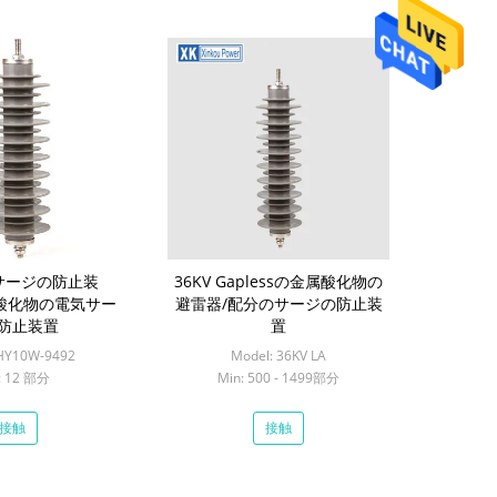
圧サージの防止装
36KV Gaplessの金属酸化物の
属酸化物の電気サー
避雷器/配分のサージの防止装
防止装置
置
 HY10W-9492
Model: 36KV LA
: 12 部分
Min: 500 - 1499部分
接触
接触