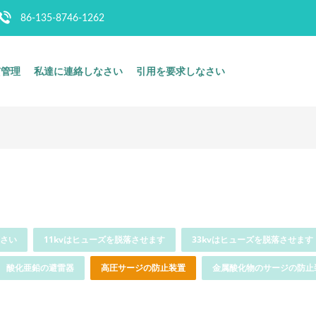
86-135-8746-1262
質管理
私達に連絡しなさい
引用を要求しなさい
さい
11kvはヒューズを脱落させます
33kvはヒューズを脱落させます
酸化亜鉛の避雷器
高圧サージの防止装置
金属酸化物のサージの防止