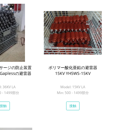
サージの防止装置
ポリマー酸化亜鉛の避雷器
aplessの避雷器
15KV YH5WS-15KV
: 36KV LA
Model: 15KV LA
00 - 1499部分
Min: 500 - 1499部分
接触
接触