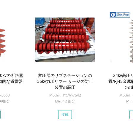
0kvの断路器
変圧器のサブステーションの
24kv高
動的な避雷器
36kv力ポリマー サージの防止
置/Rj45金
装置の高圧
ジの
-5663
Model: HY5W-7642
Model:
1499部分
Min: 12 部分
Min
接触