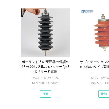
ポーランド人の変圧器の保護の
サブステーション2
15kv 22kv 24kvのパルサーRj45
の排除のタイプ活
ポリマー避雷器
Model: HY5W-6524
Model: HY5W
Min: 500 - 1499部分
Min: 500 - 
接触
接触