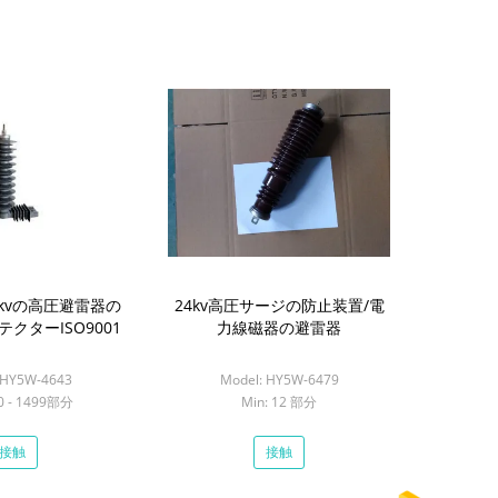
110kvの高圧避雷器の
24kv高圧サージの防止装置/電
クターISO9001
力線磁器の避雷器
 HY5W-4643
Model: HY5W-6479
00 - 1499部分
Min: 12 部分
接触
接触