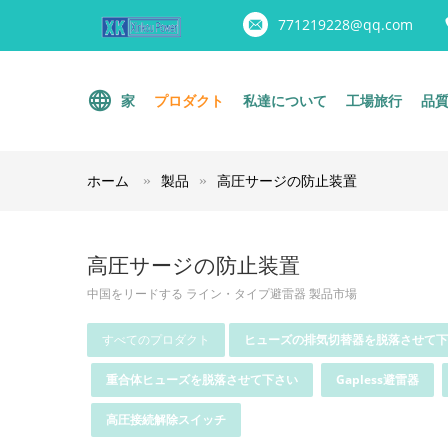
771219228@qq.com
家
プロダクト
私達について
工場旅行
品
ホーム
製品
高圧サージの防止装置
高圧サージの防止装置
中国をリードする ライン・タイプ避雷器 製品市場
すべてのプロダクト
ヒューズの排気切替器を脱落させて下
重合体ヒューズを脱落させて下さい
Gapless避雷器
高圧接続解除スイッチ