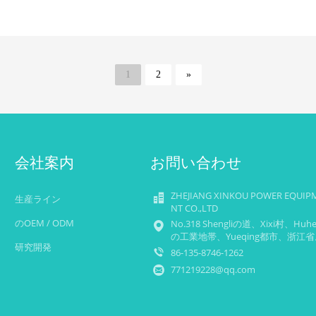
1
2
»
会社案内
お問い合わせ
ZHEJIANG XINKOU POWER EQUIP
生産ライン
NT CO.,LTD
のOEM / ODM
No.318 Shengliの道、Xixi村、Huh
の工業地帯、Yueqing都市、浙江省
研究開発
86-135-8746-1262
771219228@qq.com