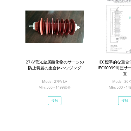
27kV電光金属酸化物のサージの
IEC標準的な重合
防止装置の重合体ハウジング
IEC60099高圧
置
Model: 27KV LA
Model: 36K
Min: 500 - 1499部分
Min: 500 - 
接触
接触