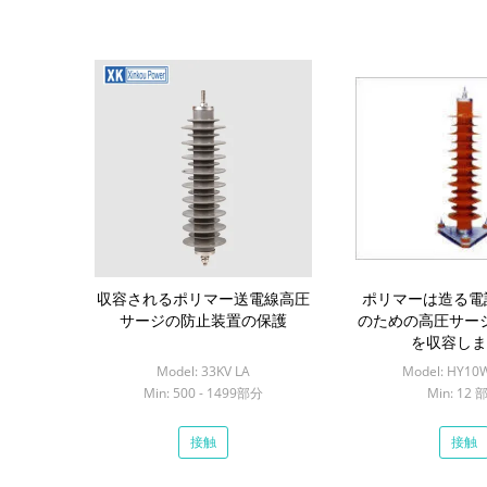
収容されるポリマー送電線高圧
ポリマーは造る電話P
サージの防止装置の保護
のための高圧サー
を収容しま
Model: 33KV LA
Model: HY10
Min: 500 - 1499部分
Min: 12 
接触
接触