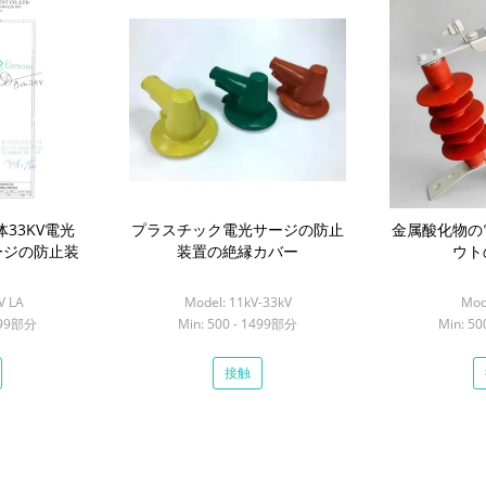
体33KV電光
プラスチック電光サージの防止
金属酸化物の
サージの防止装
装置の絶縁カバー
ウト
V LA
Model: 11kV-33kV
Mod
1499部分
Min: 500 - 1499部分
Min: 5
接触