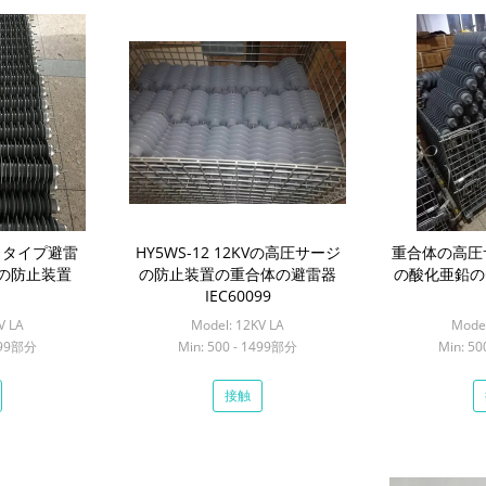
・タイプ避雷
HY5WS-12 12KVの高圧サージ
重合体の高圧
の防止装置
の防止装置の重合体の避雷器
の酸化亜鉛のG
IEC60099
V LA
Model: 12KV LA
Model
1499部分
Min: 500 - 1499部分
Min: 5
接触