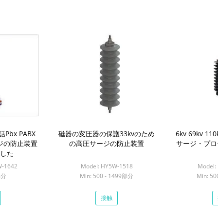
bx PABX
磁器の変圧器の保護33kvのため
6kv 69kv 
ジの防止装置
の高圧サージの防止装置
サージ・プロテ
した
W-1642
Model: HY5W-1518
Model:
部分
Min: 500 - 1499部分
Min: 5
接触