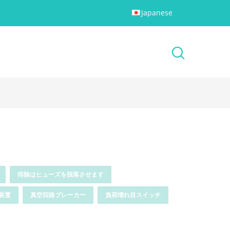
Japanese
排除はヒューズを脱落させます
装置
真空回路ブレーカー
負荷壊れ目スイッチ