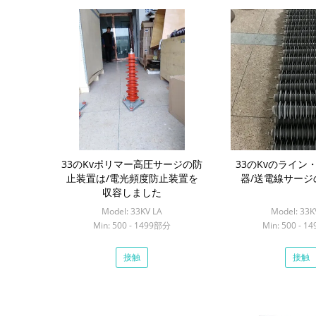
33のKvポリマー高圧サージの防
33のKvのライン
止装置は/電光頻度防止装置を
器/送電線サージ
収容しました
Model: 33KV LA
Model: 33K
Min: 500 - 1499部分
Min: 500 - 
接触
接触