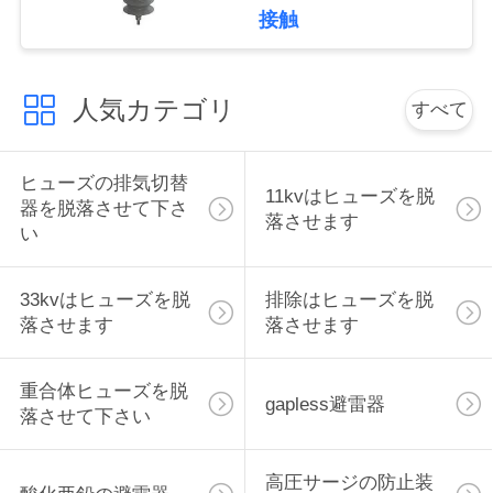
接触
い
人気カテゴリ
引
すべて
用
ヒューズの排気切替
を
11kvはヒューズを脱
器を脱落させて下さ
落させます
い
要
求
33kvはヒューズを脱
排除はヒューズを脱
落させます
落させます
し
な
重合体ヒューズを脱
gapless避雷器
さ
落させて下さい
い
高圧サージの防止装