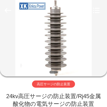
2026
ZHEJIANG
XINKOU
POWER
EQUIPMENT
CO.,LTD.
All
Rights
家
Reserved.
Developed
by
ECER
プ
ロ
ダ
ク
ト
高圧サージの防止装置
24kv高圧サージの防止装置/Rj45金属
私
酸化物の電気サージの防止装置