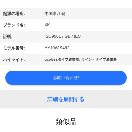
達
に
起源の場所:
中国浙江省
つ
XK
ブランド名:
い
ISO9001 / GB / IEC
証明:
て
HY10W-9492
モデル番号:
,
ハイライト:
gaplessタイプ避雷器
ライン・タイプ避雷器
工
場
お問い合わせ!
旅
詳細を展開する
行
類似品
品