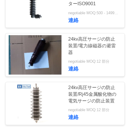
質
ターISO9001
管
negotiable MOQ:500 - 1499部分
連絡
理
24kv高圧サージの防止
私
装置/電力線磁器の避雷
器
達
negotiable MOQ:12 部分
に
連絡
連
24kv高圧サージの防止
絡
装置/Rj45金属酸化物の
電気サージの防止装置
し
negotiable MOQ:12 部分
な
連絡
さ