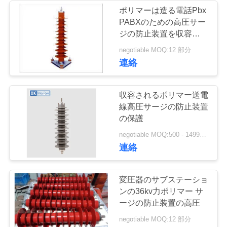
ポリマーは造る電話Pbx
い
PABXのための高圧サー
ジの防止装置を収容しま
した
引
negotiable MOQ:12 部分
連絡
用
を
収容されるポリマー送電
線高圧サージの防止装置
要
の保護
求
negotiable MOQ:500 - 1499部分
連絡
し
な
変圧器のサブステーショ
さ
ンの36kv力ポリマー サ
ージの防止装置の高圧
い
negotiable MOQ:12 部分