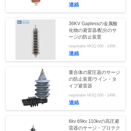
達
連絡
に
つ
36KV Gaplessの金属酸
化物の避雷器/配分のサ
い
ージの防止装置
て
negotiable MOQ:500 - 1499部分
連絡
工
重合体の変圧器のサージ
場
の防止装置/ライン・タ
イプ避雷器
旅
negotiable MOQ:500 - 1499部分
行
連絡
品
6kv 69kv 110kvの高圧避
雷器のサージ・プロテク