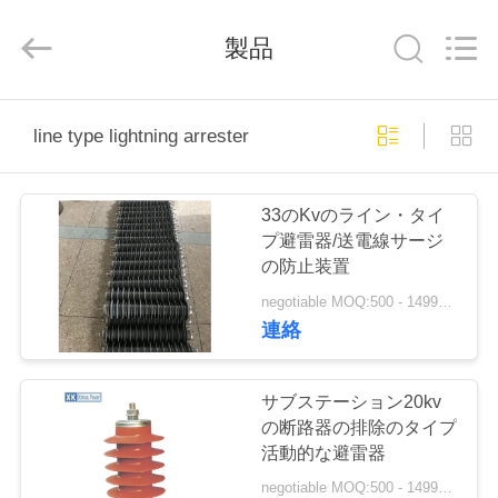
2026
ZHEJIANG
XINKOU
製品
POWER
EQUIPMENT
CO.,LTD.
All
Rights
家
Reserved.
Developed
line type lightning arrester
by
ECER
プ
33のKvのライン・タイ
ロ
プ避雷器/送電線サージ
の防止装置
ダ
negotiable MOQ:500 - 1499部分
ク
連絡
ト
サブステーション20kv
の断路器の排除のタイプ
私
活動的な避雷器
negotiable MOQ:500 - 1499部分