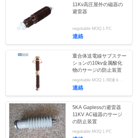
11Kv高圧屋外の磁器の
避雷器
negotiable MOQ:1 PC
連絡
重合体送電線サブステー
ションの10kv金属酸化
物のサージの防止装置
negotiable MOQ:1 /関連キーワード
連絡
5KA Gaplessの避雷器
11KV AC磁器のサージ
の防止装置
negotiable MOQ:1 PC