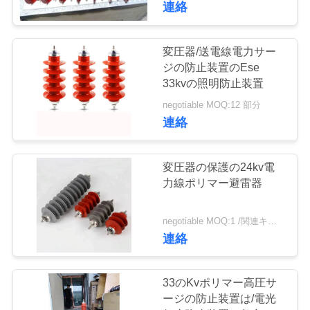
連絡
地
変圧器/送電線電力サー
図
ジの防止装置のEse
33kvの照明防止装置
PRIVACY
negotiable MOQ:12 部分
連絡
POLICY
変圧器の保護の24kv電
力線ポリマー避雷器
negotiable MOQ:1 /関連キーワード
連絡
33のKvポリマー高圧サ
ージの防止装置は/電光