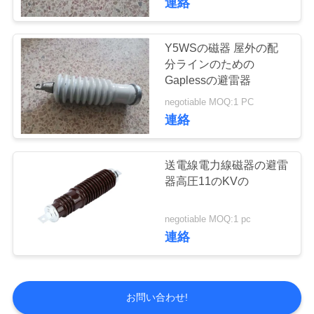
連絡
Y5WSの磁器 屋外の配
分ラインのための
Gaplessの避雷器
negotiable MOQ:1 PC
連絡
送電線電力線磁器の避雷
器高圧11のKVの
negotiable MOQ:1 pc
連絡
お問い合わせ!