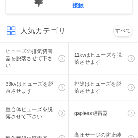
接触
い
人気カテゴリ
引
すべて
用
ヒューズの排気切替
を
11kvはヒューズを脱
器を脱落させて下さ
落させます
い
要
求
33kvはヒューズを脱
排除はヒューズを脱
落させます
落させます
し
な
重合体ヒューズを脱
gapless避雷器
さ
落させて下さい
い
高圧サージの防止装