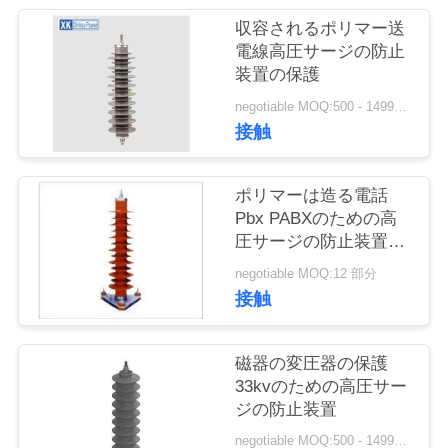
質
収容されるポリマー送
管
電線高圧サージの防止
装置の保護
理
negotiable MOQ:500 - 1499部分
接触
私
達
ポリマーは造る電話
Pbx PABXのための高
に
圧サージの防止装置を
収容しました
連
negotiable MOQ:12 部分
接触
絡
し
磁器の変圧器の保護
33kvのための高圧サー
な
ジの防止装置
さ
negotiable MOQ:500 - 1499部分