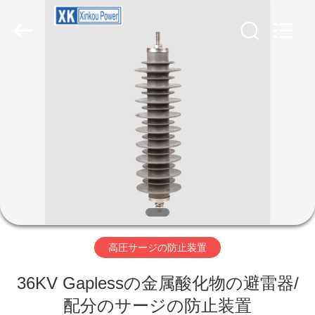
ZHEJIANG
XINKOU
POWER
EQUIPMENT
CO.,LTD.
All
Rights
Reserved.
家
Developed
by
ECER
プ
ロ
ダ
ク
ト
高圧サージの防止装置
36KV Gaplessの金属酸化物の避雷器/
私
配分のサージの防止装置