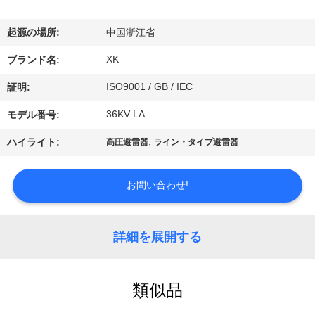
達
に
起源の場所:
中国浙江省
つ
XK
ブランド名:
い
ISO9001 / GB / IEC
証明:
て
36KV LA
モデル番号:
,
ハイライト:
高圧避雷器
ライン・タイプ避雷器
工
場
お問い合わせ!
旅
詳細を展開する
行
類似品
品