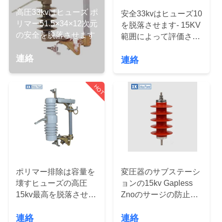
達
高圧33kvはヒューズ ポ
安全33kvはヒューズ10
に
リマー51.5×34×12次元
を脱落させます- 15KV
の安全を脱落させます
つ
範囲によって評価され
る電圧は利用できます
い
連絡
連絡
て
HOT
工
場
旅
行
ポリマー排除は容量を
変圧器のサブステーシ
壊すヒューズの高圧
ョンの15kv Gapless
15kv最高を脱落させま
Znoのサージの防止装
品
す
置の高圧
連絡
連絡