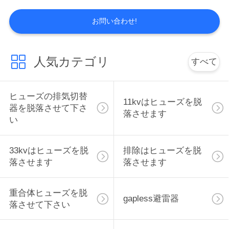
い
お問い合わせ!
引
人気カテゴリ
すべて
用
を
ヒューズの排気切替
11kvはヒューズを脱
器を脱落させて下さ
要
落させます
い
求
33kvはヒューズを脱
排除はヒューズを脱
し
落させます
落させます
な
重合体ヒューズを脱
さ
gapless避雷器
落させて下さい
い