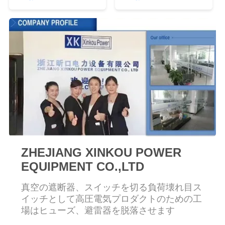
質
管
理
私
達
に
連
ZHEJIANG XINKOU POWER
絡
EQUIPMENT CO.,LTD
し
真空の遮断器、スイッチを切る負荷壊れ目ス
イッチとして高圧電気プロダクトのための工
な
場はヒューズ、避雷器を脱落させます
さ