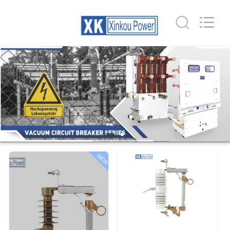
supplier.
Copyright
©
2020
-
2026
ZHEJIANG
XINKOU
POWER
家
EQUIPMENT
CO.,LTD.
All
Rights
Reserved.
プ
Developed
by
ECER
ロ
ダ
ク
NEW
ト
私