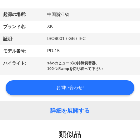
達
に
起源の場所:
中国浙江省
つ
XK
ブランド名:
い
ISO9001 / GB / IEC
証明:
て
PD-15
モデル番号:
,
ハイライト:
s&cのヒューズの排気切替器
100つのampを切り取って下さい
工
場
お問い合わせ!
旅
行
詳細を展開する
品
類似品