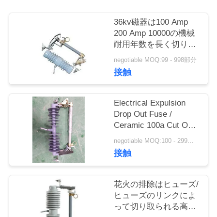
質
管
36kv磁器は100 Amp
200 Amp 10000の機械
理
耐用年数を長く切り取
りました
negotiable MOQ:99 - 998部分
接触
私
達
Electrical Expulsion
に
Drop Out Fuse /
Ceramic 100a Cut Out
連
Fuse 61X34X11.5
negotiable MOQ:100 - 299部分
絡
接触
し
花火の排除はヒューズ/
な
ヒューズのリンクによ
って切り取られる高性
さ