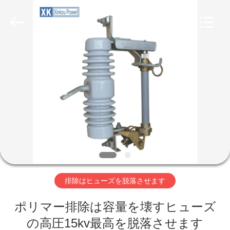
©
2020
-
2026
ZHEJIANG
XINKOU
POWER
EQUIPMENT
CO.,LTD.
家
All
Rights
Reserved.
Developed
by
プ
ECER
ロ
ダ
ク
ト
排除はヒューズを脱落させます
ポリマー排除は容量を壊すヒューズ
私
の高圧15kv最高を脱落させます