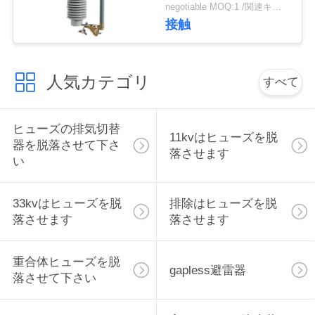
能を脱落させます
negotiable MOQ:1 /関連キーワード
い
接触
引
人気カテゴリ
すべて
用
を
ヒューズの排気切替
11kvはヒューズを脱
器を脱落させて下さ
要
落させます
い
求
33kvはヒューズを脱
排除はヒューズを脱
し
落させます
落させます
な
重合体ヒューズを脱
さ
gapless避雷器
落させて下さい
い