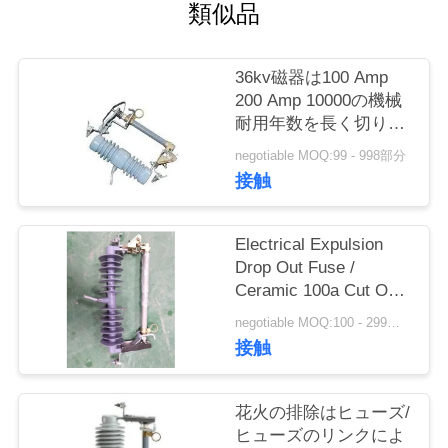
質
類似品
管
36kv磁器は100 Amp
理
200 Amp 10000の機械
耐用年数を長く切り取
りました
私
negotiable MOQ:99 - 998部分
接触
達
に
Electrical Expulsion
Drop Out Fuse /
連
Ceramic 100a Cut Out
Fuse 61X34X11.5
絡
negotiable MOQ:100 - 299部分
接触
し
な
花火の排除はヒューズ/
ヒューズのリンクによ
さ