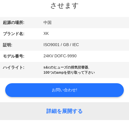
達
させます
に
つ
起源の場所:
中国
い
XK
ブランド名:
て
ISO9001 / GB / IEC
証明:
24KV DOFC-9990
モデル番号:
工
,
ハイライト:
s&cのヒューズの排気切替器
100つのampを切り取って下さい
場
旅
お問い合わせ!
行
詳細を展開する
品