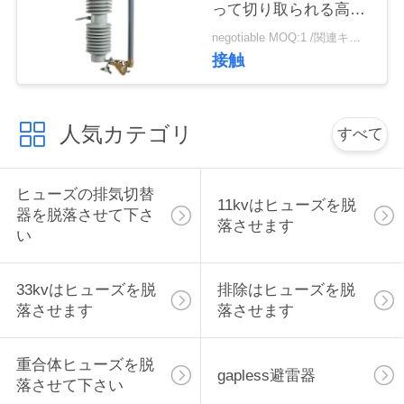
って切り取られる高性
い
能を脱落させます
negotiable MOQ:1 /関連キーワード
接触
引
用
人気カテゴリ
すべて
を
ヒューズの排気切替
要
11kvはヒューズを脱
器を脱落させて下さ
落させます
求
い
し
33kvはヒューズを脱
排除はヒューズを脱
な
落させます
落させます
さ
重合体ヒューズを脱
gapless避雷器
い
落させて下さい