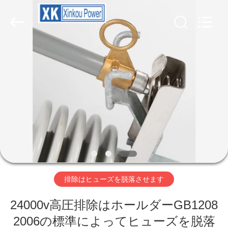
©
2020
-
2026
ZHEJIANG
XINKOU
POWER
EQUIPMENT
CO.,LTD.
家
All
Rights
Reserved.
Developed
by
プ
ECER
ロ
ダ
ク
ト
排除はヒューズを脱落させます
24000v高圧排除はホールダーGB1208
私
2006の標準によってヒューズを脱落