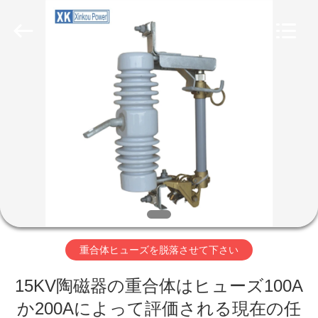
supplier.
Copyright
©
2020
-
2026
ZHEJIANG
XINKOU
POWER
家
EQUIPMENT
CO.,LTD.
All
Rights
Reserved.
プ
Developed
by
ECER
ロ
ダ
ク
ト
重合体ヒューズを脱落させて下さい
15KV陶磁器の重合体はヒューズ100A
私
か200Aによって評価される現在の任