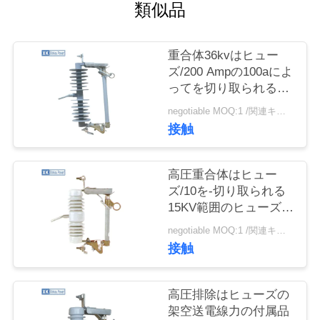
質
類似品
管
重合体36kvはヒュー
理
ズ/200 Ampの100aによ
ってを切り取られるヒ
ューズGB1208 2006年
私
negotiable MOQ:1 /関連キーワード
脱落させます
接触
達
に
高圧重合体はヒュー
ズ/10を-切り取られる
連
15KV範囲のヒューズ
リンク脱落させます
絡
negotiable MOQ:1 /関連キーワード
接触
し
な
高圧排除はヒューズの
架空送電線力の付属品
さ