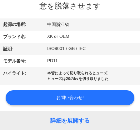
達
意を脱落させます
に
つ
起源の場所:
中国浙江省
い
XK or OEM
ブランド名:
て
ISO9001 / GB / IEC
証明:
PD11
モデル番号:
工
,
ハイライト:
本管によって切り取られるヒューズ
ヒューズは20のkvを切り取りました
場
旅
お問い合わせ!
行
詳細を展開する
品