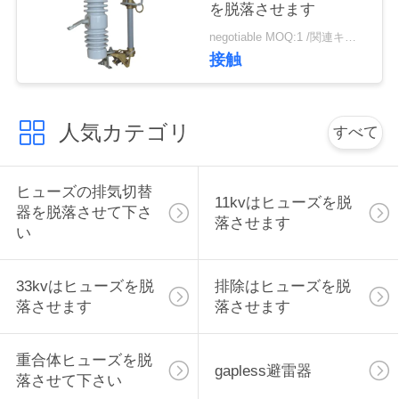
を脱落させます
い
negotiable MOQ:1 /関連キーワード
接触
引
用
人気カテゴリ
すべて
を
ヒューズの排気切替
要
11kvはヒューズを脱
器を脱落させて下さ
落させます
求
い
し
33kvはヒューズを脱
排除はヒューズを脱
な
落させます
落させます
さ
重合体ヒューズを脱
gapless避雷器
い
落させて下さい