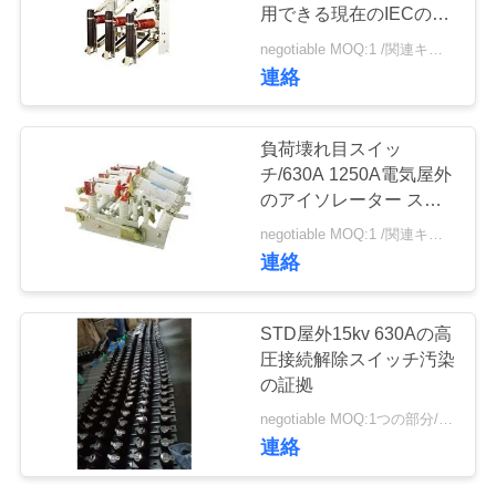
質
用できる現在のIECの標
準を評価しました
管
negotiable MOQ:1 /関連キーワード
連絡
理
負荷壊れ目スイッ
私
チ/630A 1250A電気屋外
のアイソレーター スイ
達
ッチに掃除機をかけて下
negotiable MOQ:1 /関連キーワード
さい
に
連絡
連
STD屋外15kv 630Aの高
絡
圧接続解除スイッチ汚染
の証拠
し
negotiable MOQ:1つの部分/部分
な
連絡
さ