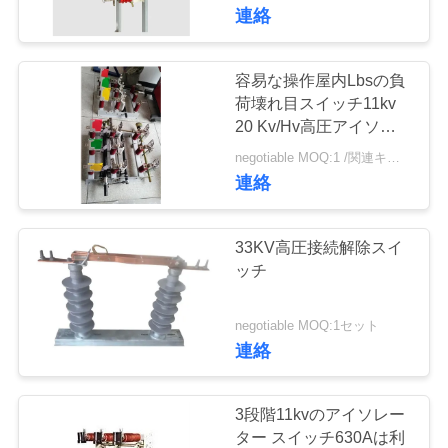
達
い
連絡
に
つ
容易な操作屋内Lbsの負
荷壊れ目スイッチ11kv
い
20 Kv/Hv高圧アイソレ
ーターの
て
negotiable MOQ:1 /関連キーワード
連絡
工
33KV高圧接続解除スイ
場
ッチ
旅
negotiable MOQ:1セット
行
連絡
品
3段階11kvのアイソレー
ター スイッチ630Aは利