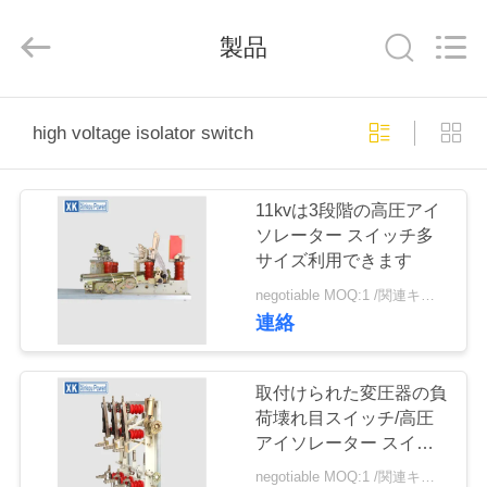
2026
ZHEJIANG
XINKOU
製品
POWER
EQUIPMENT
CO.,LTD.
All
Rights
家
Reserved.
Developed
high voltage isolator switch
by
ECER
プ
11kvは3段階の高圧アイ
ロ
ソレーター スイッチ多
サイズ利用できます
ダ
negotiable MOQ:1 /関連キーワード
ク
連絡
ト
取付けられた変圧器の負
荷壊れ目スイッチ/高圧
私
アイソレーター スイッ
チにパッドを入れて下さ
negotiable MOQ:1 /関連キーワード