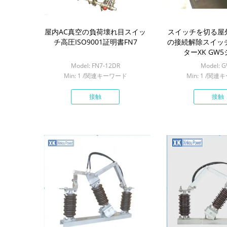
屋内AC真空の負荷壊れ目スイッ
スイッチを切る屋外
チ高圧ISO9001証明書FN7
の接続解除スイッ
ターXK GW
Model: FN7-12DR
Model: 
Min: 1 /関連キーワード
Min: 1 /関
接触
接触