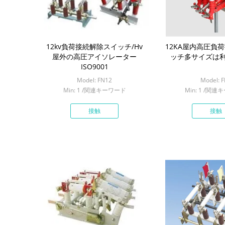
12kv負荷接続解除スイッチ/Hv
12KA屋内高圧負
屋外の高圧アイソレーター
ッチ多サイズは
ISO9001
Model: FN12
Model: 
Min: 1 /関連キーワード
Min: 1 /関
接触
接触