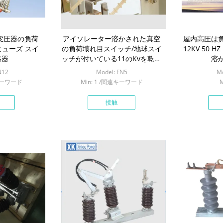
vの変圧器の負荷
アイソレーター溶かされた真空
屋内高圧は
ヒューズ スイ
の負荷壊れ目スイッチ/地球スイ
12KV 50 
路器
ッチが付いている11のKvを乾燥
溶
して下さい
N12
Model: FN5
Mo
連キーワード
Min: 1 /関連キーワード
M
接触