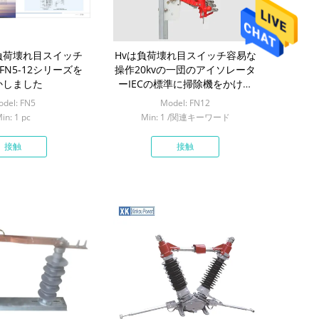
負荷壊れ目スイッチ
Hvは負荷壊れ目スイッチ容易な
HZ FN5-12シリーズを
操作20kvの一団のアイソレータ
かしました
ーIECの標準に掃除機をかけま
す
del: FN5
Model: FN12
in: 1 pc
Min: 1 /関連キーワード
接触
接触