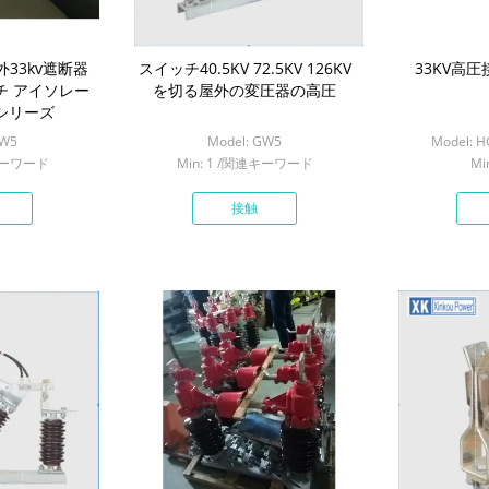
33kv遮断器
スイッチ40.5KV 72.5KV 126KV
33KV高
チ アイソレー
を切る屋外の変圧器の高圧
5シリーズ
GW5
Model: GW5
Model: 
連キーワード
Min: 1 /関連キーワード
Mi
接触