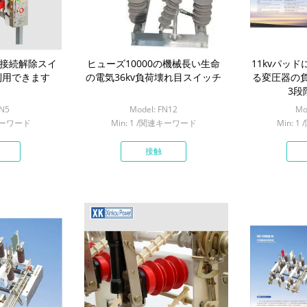
荷接続解除スイ
ヒューズ10000の機械長い生命
11kvパッ
利用できます
の電気36kv負荷壊れ目スイッチ
る変圧器の
3段
FN5
Model: FN12
Mo
連キーワード
Min: 1 /関連キーワード
Min: 
接触