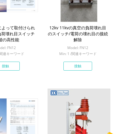
ドによって取付けられ
12kv 11kvの真空の負荷壊れ目
負荷壊れ目スイッチ
のスイッチ/電荷の壊れ目の接続
階の高性能
解除
del: FN12
Model: FN12
1 /関連キーワード
Min: 1 /関連キーワード
接触
接触