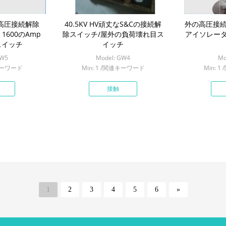
KVの高圧接続解除
40.5KV HV頑丈なS&Cの接続解
外の高圧接続
 1600のAmp
除スイッチ/屋外の負荷壊れ目ス
アイソレータ
スイッチ
イッチ
GW5
Model: GW4
Mo
連キーワード
Min: 1 /関連キーワード
Min: 
接触
1
2
3
4
5
6
»