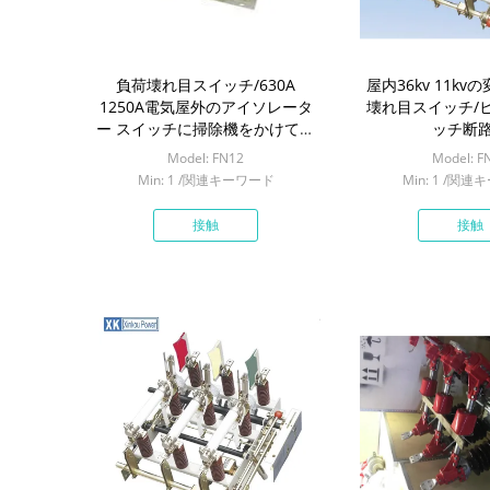
負荷壊れ目スイッチ/630A
屋内36kv 11k
1250A電気屋外のアイソレータ
壊れ目スイッチ/
ー スイッチに掃除機をかけて下
ッチ断
さい
Model: FN12
Model: F
Min: 1 /関連キーワード
Min: 1 /関
接触
接触