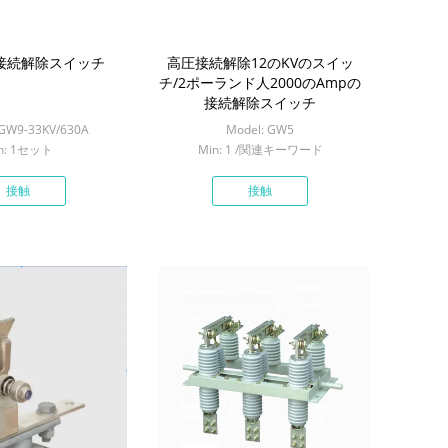
圧接続解除スイッチ
高圧接続解除12のKVのスイッ
チ/2ポーランド人2000のAmpの
接続解除スイッチ
HGW9-33KV/630A
Model: GW5
n: 1セット
Min: 1 /関連キーワード
接触
接触