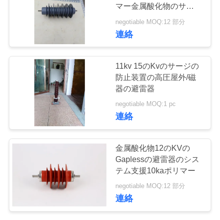
質
マー金属酸化物のサージ
の
管
negotiable MOQ:12 部分
連絡
理
11kv 15のKvのサージの
私
防止装置の高圧屋外/磁
器の避雷器
達
negotiable MOQ:1 pc
に
連絡
連
金属酸化物12のKVの
絡
Gaplessの避雷器のシス
テム支援10kaポリマー
し
negotiable MOQ:12 部分
な
連絡
さ