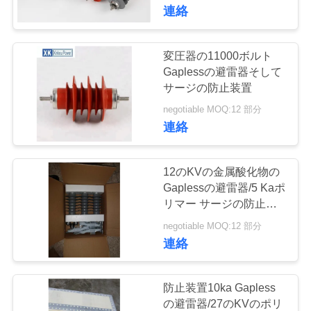
達
連絡
に
つ
変圧器の11000ボルト
Gaplessの避雷器そして
い
サージの防止装置
て
negotiable MOQ:12 部分
連絡
工
12のKVの金属酸化物の
場
Gaplessの避雷器/5 Kaポ
リマー サージの防止装
旅
置
negotiable MOQ:12 部分
行
連絡
品
防止装置10ka Gapless
の避雷器/27のKVのポリ