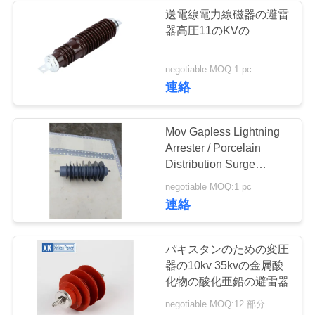
送電線電力線磁器の避雷
い
器高圧11のKVの
引
negotiable MOQ:1 pc
連絡
用
を
Mov Gapless Lightning
Arrester / Porcelain
要
Distribution Surge
求
Arrester
negotiable MOQ:1 pc
連絡
し
な
パキスタンのための変圧
さ
器の10kv 35kvの金属酸
化物の酸化亜鉛の避雷器
い
negotiable MOQ:12 部分