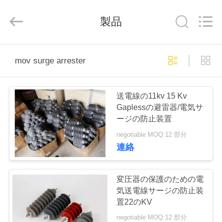
2026
ZHEJIANG
XINKOU
製品
POWER
EQUIPMENT
CO.,LTD.
All
Rights
家
Reserved.
Developed
mov surge arrester
by
ECER
プ
送電線の11kv 15 Kv
ロ
Gaplessの避雷器/電気サ
ージの防止装置
ダ
negotiable MOQ:12 部分
ク
連絡
ト
変圧器の保護のための電
気送電線サージの防止装
私
置22のKV
negotiable MOQ:12 部分