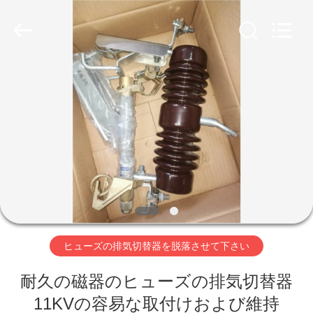
2026
ZHEJIANG
XINKOU
POWER
EQUIPMENT
CO.,LTD.
All
Rights
家
Reserved.
Developed
by
ECER
プ
ロ
ダ
ク
ト
ヒューズの排気切替器を脱落させて下さい
耐久の磁器のヒューズの排気切替器
私
11KVの容易な取付けおよび維持