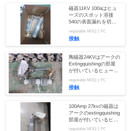
質
磁器11KV 100aはヒュ
管
ーズのスポット溶接
540の表面漏れを切り
理
取った
negotiable MOQ:1 PC
接触
私
達
陶磁器24KVはアークの
Extingquishingの部屋
に
が付いているヒューズ
の排気切替器を脱落さ
連
negotiable MOQ:1 PC
せる
接触
絡
し
100Amp 27kvの磁器は
アークのextingquishing
な
部屋が付いているヒュ
ーズの排気切替器を脱
さ
negotiable MOQ:1 PC