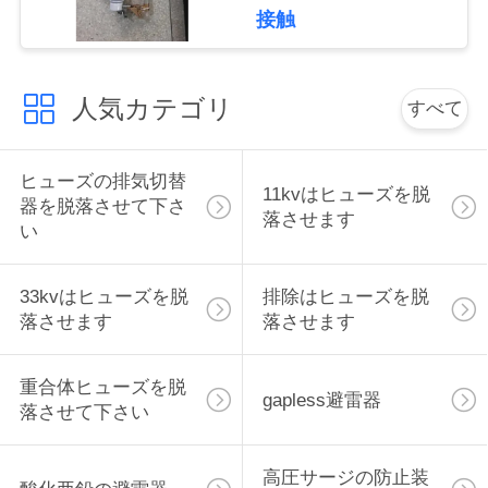
落させる
接触
い
人気カテゴリ
引
すべて
用
ヒューズの排気切替
を
11kvはヒューズを脱
器を脱落させて下さ
落させます
い
要
求
33kvはヒューズを脱
排除はヒューズを脱
落させます
落させます
し
な
重合体ヒューズを脱
gapless避雷器
さ
落させて下さい
い
高圧サージの防止装