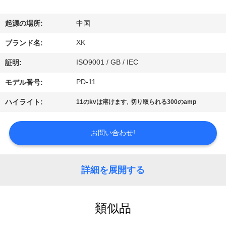
達
に
起源の場所:
中国
つ
XK
ブランド名:
い
ISO9001 / GB / IEC
証明:
て
PD-11
モデル番号:
,
ハイライト:
11のkvは溶けます
切り取られる300のamp
工
場
お問い合わせ!
旅
詳細を展開する
行
類似品
品