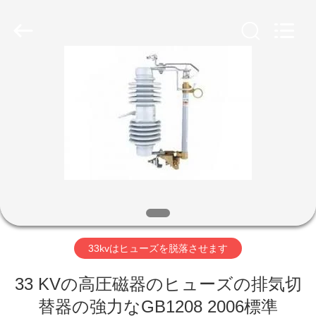
2026
ZHEJIANG
XINKOU
POWER
EQUIPMENT
CO.,LTD.
All
Rights
家
Reserved.
Developed
by
ECER
プ
ロ
ダ
ク
ト
33kvはヒューズを脱落させます
33 KVの高圧磁器のヒューズの排気切
私
替器の強力なGB1208 2006標準