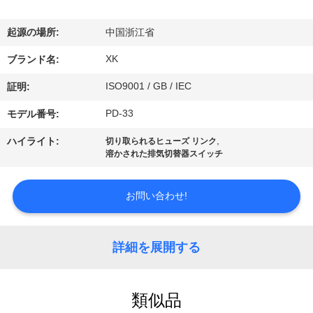
達
に
起源の場所:
中国浙江省
つ
XK
ブランド名:
い
ISO9001 / GB / IEC
証明:
て
PD-33
モデル番号:
,
ハイライト:
切り取られるヒューズ リンク
溶かされた排気切替器スイッチ
工
場
お問い合わせ!
旅
行
詳細を展開する
品
類似品