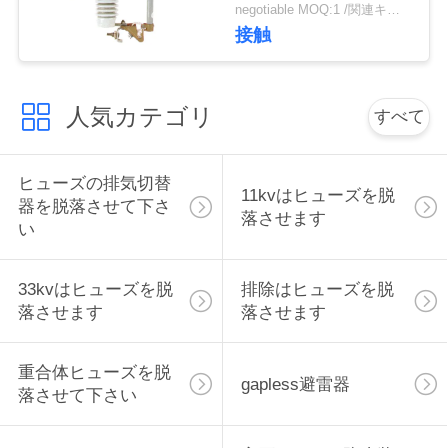
る電圧は利用できます
negotiable MOQ:1 /関連キーワード
い
接触
引
人気カテゴリ
すべて
用
を
ヒューズの排気切替
11kvはヒューズを脱
器を脱落させて下さ
要
落させます
い
求
33kvはヒューズを脱
排除はヒューズを脱
し
落させます
落させます
な
重合体ヒューズを脱
さ
gapless避雷器
落させて下さい
い