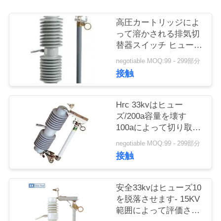
質
管
高圧カートリッジによ
って溶かされる排気切
理
替器スイッチ ヒューズ
の引き手の金庫の塗布
negotiable MOQ:99 - 299部分
接触
私
達
Hrc 33kvはヒュー
に
ズ/200a容量を壊す
100aによって切り取ら
連
れるヒューズの最高を
negotiable MOQ:99 - 299部分
脱落させます
絡
接触
し
安全33kvはヒューズ10
な
を脱落させます- 15KV
範囲によって評価され
さ