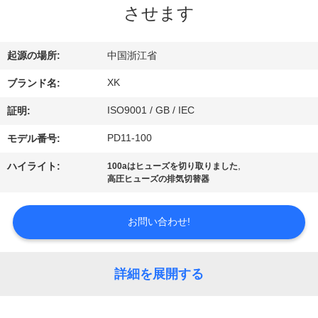
達
させます
に
つ
起源の場所:
中国浙江省
い
XK
ブランド名:
て
ISO9001 / GB / IEC
証明:
PD11-100
モデル番号:
工
,
ハイライト:
100aはヒューズを切り取りました
高圧ヒューズの排気切替器
場
旅
お問い合わせ!
行
詳細を展開する
品