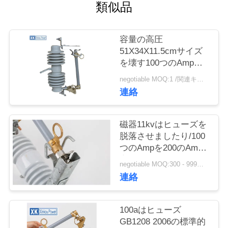
質
類似品
管
容量の高圧
理
51X34X11.5cmサイズ
を壊す100つのAmpに
よって切り取られる最
私
negotiable MOQ:1 /関連キーワード
高
連絡
達
に
磁器11kvはヒューズを
脱落させましたり/100
連
つのAmpを200のAmp
高性能切り取りました
絡
negotiable MOQ:300 - 999部分
連絡
し
な
100aはヒューズ
GB1208 2006の標準的
さ