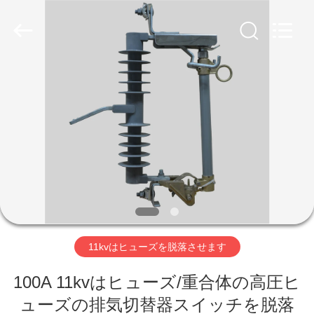
supplier.
Copyright
©
2020
-
2026
ZHEJIANG
XINKOU
POWER
家
EQUIPMENT
CO.,LTD.
All
Rights
Reserved.
プ
Developed
by
ECER
ロ
ダ
ク
ト
11kvはヒューズを脱落させます
100A 11kvはヒューズ/重合体の高圧ヒ
私
ューズの排気切替器スイッチを脱落