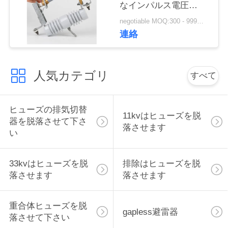
なインパルス電圧
い
110kVの耐久財を切り
negotiable MOQ:300 - 999部分
取りました
連絡
引
用
人気カテゴリ
すべて
を
ヒューズの排気切替
要
11kvはヒューズを脱
器を脱落させて下さ
落させます
求
い
し
33kvはヒューズを脱
排除はヒューズを脱
な
落させます
落させます
さ
重合体ヒューズを脱
gapless避雷器
い
落させて下さい