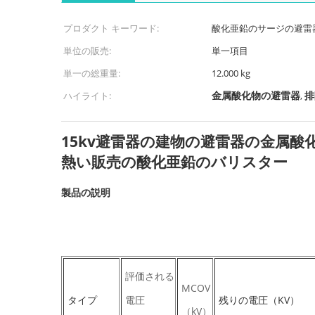
プロダクト キーワード:
酸化亜鉛のサージの避雷
単位の販売:
単一項目
単一の総重量:
12.000 kg
金属酸化物の避雷器
排
ハイライト:
,
15kv避雷器の建物の避雷器の金属酸化物
熱い販売の酸化亜鉛のバリスター
製品の説明
評価される
MCOV
タイプ
電圧
残りの電圧（KV）
（kV）