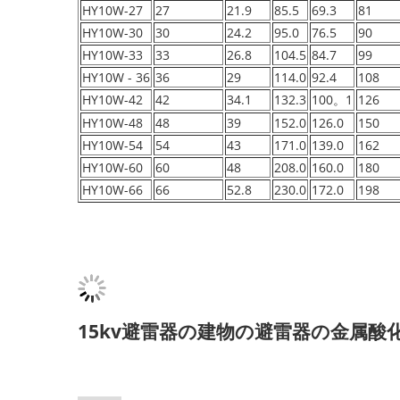
HY10W-27
27
21.9
85.5
69.3
81
HY10W-30
30
24.2
95.0
76.5
90
HY10W-33
33
26.8
104.5
84.7
99
HY10W - 36
36
29
114.0
92.4
108
HY10W-42
42
34.1
132.3
100。1
126
HY10W-48
48
39
152.0
126.0
150
HY10W-54
54
43
171.0
139.0
162
HY10W-60
60
48
208.0
160.0
180
HY10W-66
66
52.8
230.0
172.0
198
15kv避雷器の建物の避雷器の金属酸化物