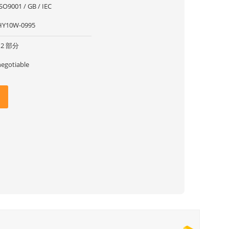
SO9001 / GB / IEC
HY10W-0995
12 部分
negotiable