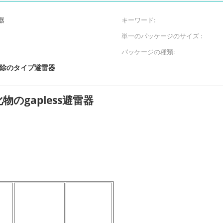
器
キーワード:
単一のパッケージのサイズ :
パッケージの種類:
除のタイプ避雷器
のgapless避雷器