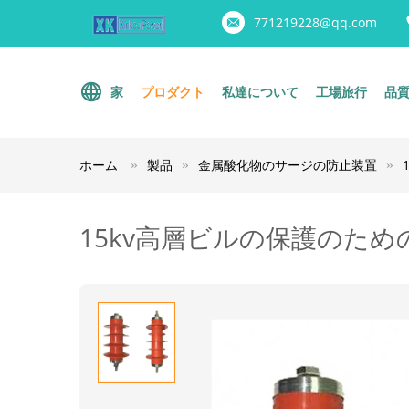
771219228@qq.com
家
プロダクト
私達について
工場旅行
品
ホーム
製品
金属酸化物のサージの防止装置
15kv高層ビルの保護のた