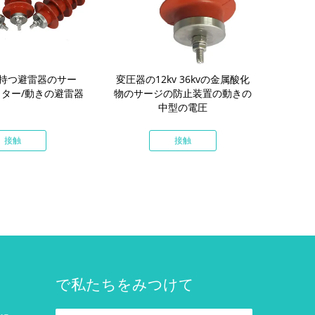
持つ避雷器のサー
変圧器の12kv 36kvの金属酸化
ポリマー金属
ター/動きの避雷器
物のサージの防止装置の動きの
防
中型の電圧
接触
接触
で私たちをみつけて