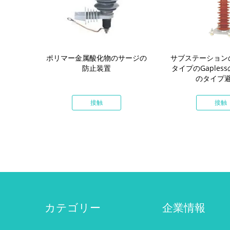
6kvの金属酸化
ポリマー金属酸化物のサージの
サブステーション
装置の動きの
防止装置
タイプのGaples
電圧
のタイプ
接触
接触
カテゴリー
企業情報