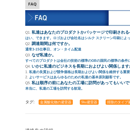
FAQ
私達はあなたのプロダクトかパッケージで印刷される
Q1.
はい、できます。ロゴおよび会社名はシルク スクリーン印刷によっ
調達期間は何ですか。
Q2.
通常3-15仕事日、オン・タイム配達
なぜ私達か。
Q3.
すべてのプロダクトは会社の技術の標準のGBの国民の標準の条件に
いかに私達のビジネスを長期におよびよい関係します
Q4.
1.
私達の良質および競争価格は長期およびよい関係を維持する重要
2.
よいサービスはあらゆるのための私達の基本原則顧客です。
私は順序の前にあなたの工場に訪問があってもいいで
Q5.
本当に、私達の工場を訪問する歓迎。
タグ:
金属酸化物の避雷器
9kv避雷器
排除のタイプ