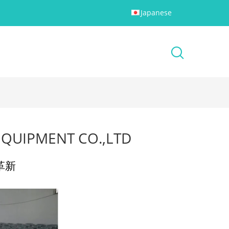
Japanese
EQUIPMENT CO.,LTD
革新