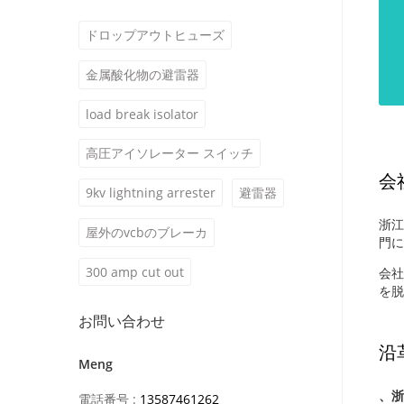
ドロップアウトヒューズ
金属酸化物の避雷器
load break isolator
高圧アイソレーター スイッチ
会
9kv lightning arrester
避雷器
浙江
屋外のvcbのブレーカ
門
300 amp cut out
会社
を脱
お問い合わせ
沿
Meng
、浙
電話番号 :
13587461262