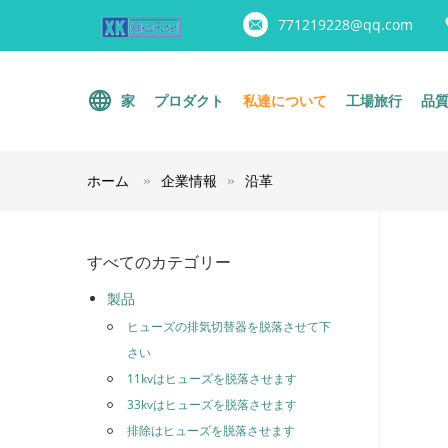
771219228@qq.com
家
プロダクト
私達について
工場旅行
品
ホーム
企業情報
沿革
すべてのカテゴリー
製品
ヒューズの排気切替器を脱落させて下
さい
11kvはヒューズを脱落させます
33kvはヒューズを脱落させます
排除はヒューズを脱落させます