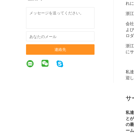
れに
浙江
会社
よび
ロダ
浙江
連絡先
にサ
私達
迎し
サ
私達
とが
の最
ーム