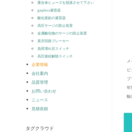
重合体ヒューズを脱落させて下さい
gapless避雷器
酸化亜鉛の避雷器
高圧サージの防止装置
金属酸化物のサージの防止装置
真空回路ブレーカー
負荷壊れ目スイッチ
高圧接続解除スイッチ
メ
企業情報
ビ
会社案内
ブ
品質管理
年
お問い合わせ
輸
ニュース
見積依頼
タグクラウド