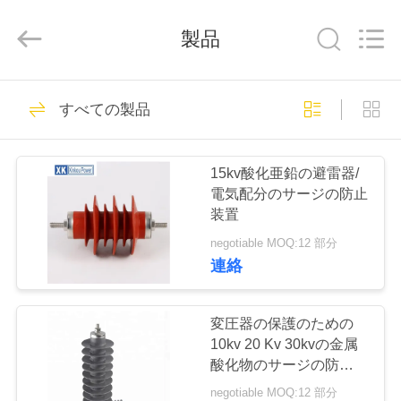
2026
ZHEJIANG
XINKOU
製品
POWER
EQUIPMENT
CO.,LTD.
All
Rights
家
37
Reserved.
Developed
すべての製品
by
ヒューズの排気切替
ECER
プ
器を脱落させて下
15kv酸化亜鉛の避雷器/
ロ
電気配分のサージの防止
さい
装置
ダ
negotiable MOQ:12 部分
ク
連絡
15
ト
11kvはヒューズを
変圧器の保護のための
10kv 20 Kv 30kvの金属
脱落させます
私
酸化物のサージの防止装
置
negotiable MOQ:12 部分