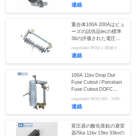
達
連絡
に
つ
重合体100A 200Aはヒュ
9
ーズの試供品Iecの標準
い
33kvはヒューズを
36の評価された電圧を
脱落させます
て
negotiable MOQ:1 /関連キーワード
脱落させます
連絡
工
100A 11kv Drop Out
場
Fuse Cutout / Porcelain
Fuse Cutout DOFC
13
旅
ISO9001
negotiable MOQ:300 - 1199部分
排除はヒューズを
行
連絡
脱落させます
品
変圧器の酸化亜鉛の避雷
器/5ka 11kv 15kv 33kvの