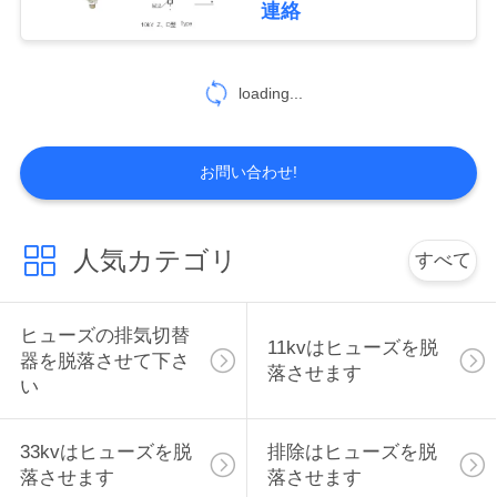
連絡
27
地
金属酸化物のサージ
図
loading...
の防止装置
PRIVACY
お問い合わせ!
POLICY
人気カテゴリ
すべて
28
真空回路ブレーカー
ヒューズの排気切替
11kvはヒューズを脱
器を脱落させて下さ
落させます
い
33kvはヒューズを脱
排除はヒューズを脱
落させます
落させます