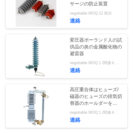
質
サージの防止装置
管
negotiable MOQ:12 部分
7
連絡
理
重合体ヒューズを脱
変圧器ポーランド人の試
落させて下さい
私
供品の炎の金属酸化物の
避雷器
達
negotiable MOQ:1 /関連キーワード
に
連絡
連
21
高圧重合体はヒューズ/
絡
磁器のヒューズの排気切
gapless避雷器
替器のホールダーを脱落
し
させます
negotiable MOQ:1 /関連キーワード
な
連絡
さ