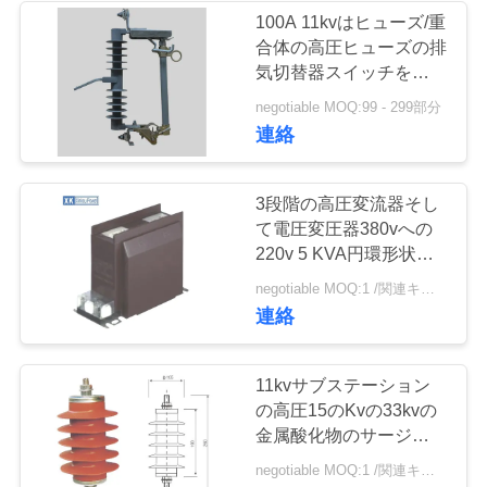
100A 11kvはヒューズ/重
い
合体の高圧ヒューズの排
12
気切替器スイッチを脱落
させます
引
negotiable MOQ:99 - 299部分
酸化亜鉛の避雷器
連絡
用
を
3段階の高圧変流器そし
て電圧変圧器380vへの
要
220v 5 KVA円環形状オ
求
イルの故障
25
negotiable MOQ:1 /関連キーワード
連絡
高圧サージの防止装
し
な
置
11kvサブステーション
さ
の高圧15のKvの33kvの
金属酸化物のサージの防
い
止装置の棒の
negotiable MOQ:1 /関連キーワード